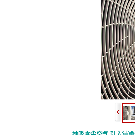
抽吸含尘空气
引
入洁
净